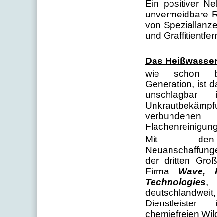
Ein positiver Ne
unvermeidbare R
von Speziallanz
und Graffitientfe
Das Heißwasser
wie schon b
Generation, ist
unschlagbar 
Unkrautbekämp
verbundenen 
Flächenreinigung
Mit den 
Neuanschaffung
der dritten Gro
Firma
Wave, 
Technologies
,
deutschlandweit,
Dienstleiste
chemiefreien Wil