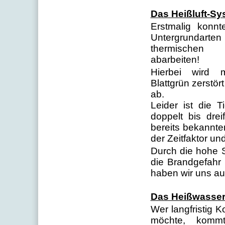
Das Heißluft-Sy
Erstmalig konn
Untergrunda
thermischen 
abarbeiten!
Hierbei wird m
Blattgrün zerstört
ab.
Leider ist die
doppelt bis dre
bereits bekann
der Zeitfaktor un
Durch die hohe S
die Brandgefahr
haben wir uns au
Das Heißwasser
Wer langfristig 
möchte, komm