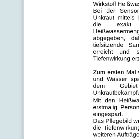
Wirkstoff Heißwas
Bei der Sensor
Unkraut mittels 
die exakt 
Heißwassermen
abgegeben, da
tiefsitzende S
erreicht und s
Tiefenwirkung erzi
Zum ersten Mal 
und Wasser spa
dem Gebiet
Unkrautbekämpfu
Mit den Heißwa
erstmalig Perso
eingespart.
Das Pflegebild w
die Tiefenwirkun
weiteren Aufträg