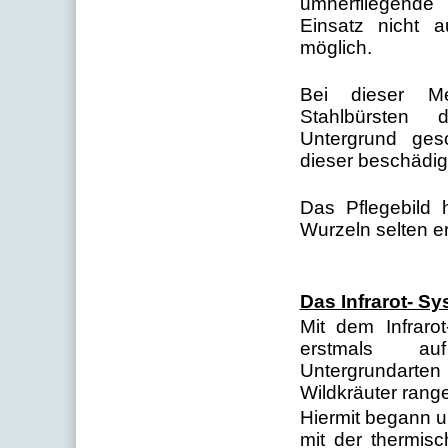
umherfliegende
Einsatz nicht a
möglich.
Bei dieser M
Stahlbürsten
Untergrund ges
dieser beschädig
Das Pflegebild h
Wurzeln selten e
Das Infrarot- S
Mit dem Infraro
erstmals a
Untergrundarte
Wildkräuter ran
Hiermit begann u
mit der thermis